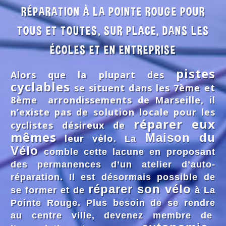
RÉPARATION À LA POINTE ROUGE POUR
TOUS ET TOUTES, SUR PLACE, DANS LES
ÉCOLES ET EN ENTREPRISE
pistes
Alors que la plupart des
cyclables
se situent dans les 7ème et
8ème arrondissements de Marseille, il
n’existe pas de solution locale pour les
réparer eux
cyclistes désireux de
mêmes
Maison du
leur vélo.
La
Vélo
comble cette lacune en proposant
des permanences d’un atelier d’auto-
réparation. Il est désormais possible de
réparer son vélo
se former et de
à La
Pointe Rouge. Plus besoin de se rendre
au centre ville, devenez membre de